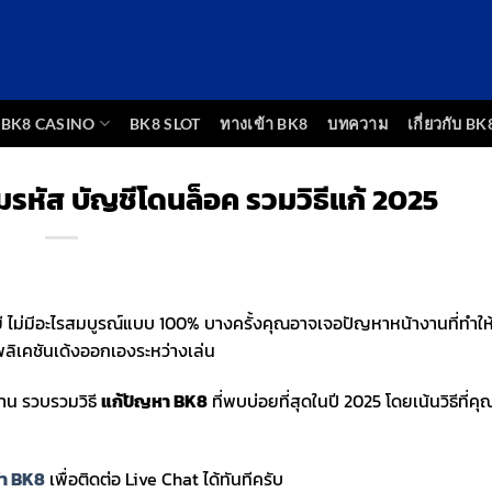
BK8 CASINO
BK8 SLOT
ทางเข้า BK8
บทความ
เกี่ยวกับ BK
ืมรหัส บัญชีโดนล็อค รวมวิธีแก้ 2025
ยี ไม่มีอะไรสมบูรณ์แบบ 100% บางครั้งคุณอาจเจอปัญหาหน้างานที่ทำให
ปพลิเคชันเด้งออกเองระหว่างเล่น
้าน รวบรวมวิธี
แก้ปัญหา BK8
ที่พบบ่อยที่สุดในปี 2025 โดยเน้นวิธีที่ค
้า BK8
เพื่อติดต่อ Live Chat ได้ทันทีครับ