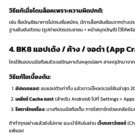
วิธีแก้เมื่อโดนล็อคเพราะความผิดปกติ:
เช่น ชื่อบัญชีธนาคารไม่ตรงชื่อสมัคร, มีการล็อกอินซ้อนจากต่างประเ
ฐานยืนยันตัวตน (รูปถ่ายบัตรประชาชน + หน้าสมุดบัญชี) ไว้ให้พร้
4. BK8 แอปเด้ง / ค้าง / จอดำ (App C
ใครใช้แอปบนมือถือแล้วเจอปัญหาเด้งหลุดบ่อยๆ สาเหตุมักมาจากแอ
วิธีแก้ไขเบื้องต้น:
อัปเดตแอป:
ลบแอปตัวเก่าทิ้ง แล้วดาวน์โหลดเวอร์ชันล่าสุด 2
เคลียร์ Cache แอป:
(สำหรับ Android) ไปที่ Settings > App
รีสตาร์ทเครื่อง:
บางทีแรมมือถือเต็ม การรีสตาร์ทช่วยเคลียร์ระบ
ถ้าทำทุกอย่างแล้วยังไม่หาย แนะนำให้เล่นผ่าน
เว็บเบราว์เซอร์
(Chr
แพ้แอป