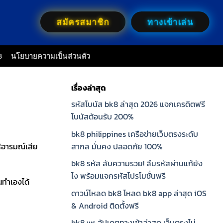
สมัครสมาชิก
ทางเข้าเล่น
8
นโยบายความเป็นส่วนตัว
เรื่องล่าสุด
รหัสโบนัส bk8 ล่าสุด 2026 แจกเครดิตฟรี
โบนัสต้อนรับ 200%
bk8 philippines เครือข่ายเว็บตรงระดับ
สากล มั่นคง ปลอดภัย 100%
้อารมณ์เสีย
bk8 รหัส ลับความรวย! ลืมรหัสผ่านแก้ยัง
ไง พร้อมแจกรหัสโปรโมชั่นฟรี
ุณทำเองได้
ดาวน์โหลด bk8 โหลด bk8 app ล่าสุด iOS
& Android ติดตั้งฟรี
bk8 ws อัปเดตทางเข้าล่าสุด เว็บตรงไม่