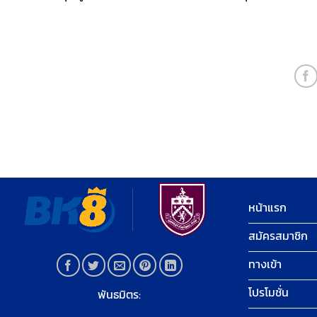
หน้าแรก
สมัครสมาชิก
ทางเข้า
โปรโมชั่น
พันธมิตร: