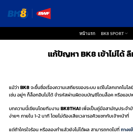
ข้าม
ไป
ยัง
เนื้อหา
หน้าแรก
BK8 SPORT
แก้ปัญหา BK8 เข้าไม่ได้ ล
แม้ว่า
BK8
จะขึ้นชื่อเรื่องความเสถียรของระบบ แต่ในโลกเทคโนโล
เช่น อยู่ๆ ก็ล็อกอินไม่ได้ จำรหัสผ่านผิดจนบัญชีโดนล็อค หรือแอ
บทความนี้เขียนโดยทีมงาน
BK8THAI
เพื่อเป็นคู่มือสามัญประจำบ
ง่ายๆ ภายใน 1-2 นาที โดยไม่ต้องเสียเวลารอคิวแชทกับเจ้าหน้าที่
แต่ถ้าใครใจร้อน หรือลองทำแล้วยังไม่ได้ผล สามารถกดไปที่
ทางเข