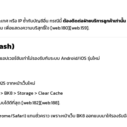
ทศ หรือ IP ซ้ำกับบัญชีอื่น กรณีนี้
ต้องติดต่อฝ่ายบริการลูกค้าเท่านั้น
อม เพื่อแสดงความบริสุทธิ์ใจ [web:180][web:159].
rash)
ปเวอร์ชันเก่าไม่รองรับกับระบบ Android/iOS รุ่นใหม่
025 จากหน้าเว็บใหม่
s > BK8 > Storage > Clear Cache
บได้ดีที่สุด [web:182][web:188].
ome/Safari) แทนชั่วคราว เพราะหน้าเว็บ BK8 ออกแบบมาให้รองรับมือถ