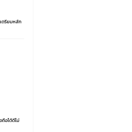
เตรียมหลัก
ือได้ดีไม่