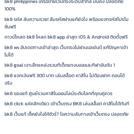
bk8 philippines เครือข่ายเว็บตรงระดับสากล มั่นคง ปลอดภัย
100%
bk8 รหัส ลับความรวย! ลืมรหัสผ่านแก้ยังไง พร้อมแจกรหัสโปรโม
ชั่นฟรี
ดาวน์โหลด bk8 โหลด bk8 app ล่าสุด iOS & Android ติดตั้งฟรี
bk8 ws อัปเดตทางเข้าล่าสุด เว็บตรงไม่ผ่านเอเย่นต์ แก้ปัญหาเข้า
ไม่ได้
bk8 goal เจาะลึกแหล่งรวมทีเด็ดแทงบอลและกีฬาอันดับ 1
bk8 แจกเงินฟรี 300 บาท เล่นสล็อต คาสิโน ไม่ต้องฝาก ถอนได้
จริง
bk8 ของแท้ ศูนย์รวมคาสิโนออนไลน์ระดับโลกที่คุณคู่ควร
bk8 click แค่คลิกเดียว เข้าเว็บตรง BK8 เล่นสล็อต คาสิโนได้ทันที
bk8 เว็บแท้ เช็คยังไงให้ชัวร์? ไขความลับทางเข้าเว็บตรง ปลอดภัย