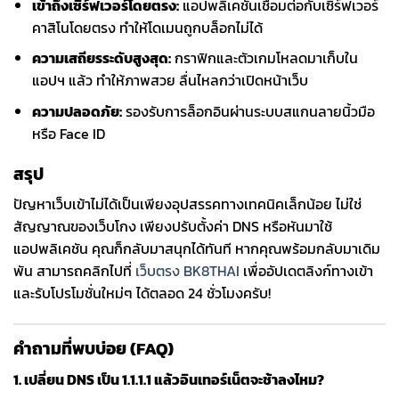
เข้าถึงเซิร์ฟเวอร์โดยตรง:
แอปพลิเคชันเชื่อมต่อกับเซิร์ฟเวอร์
คาสิโนโดยตรง ทำให้โดเมนถูกบล็อกไม่ได้
ความเสถียรระดับสูงสุด:
กราฟิกและตัวเกมโหลดมาเก็บใน
แอปฯ แล้ว ทำให้ภาพสวย ลื่นไหลกว่าเปิดหน้าเว็บ
ความปลอดภัย:
รองรับการล็อกอินผ่านระบบสแกนลายนิ้วมือ
หรือ Face ID
สรุป
ปัญหาเว็บเข้าไม่ได้เป็นเพียงอุปสรรคทางเทคนิคเล็กน้อย ไม่ใช่
สัญญาณของเว็บโกง เพียงปรับตั้งค่า DNS หรือหันมาใช้
แอปพลิเคชัน คุณก็กลับมาสนุกได้ทันที หากคุณพร้อมกลับมาเดิม
พัน สามารถคลิกไปที่
เว็บตรง BK8THAI
เพื่ออัปเดตลิงก์ทางเข้า
และรับโปรโมชั่นใหม่ๆ ได้ตลอด 24 ชั่วโมงครับ!
คำถามที่พบบ่อย (FAQ)
1. เปลี่ยน DNS เป็น 1.1.1.1 แล้วอินเทอร์เน็ตจะช้าลงไหม?