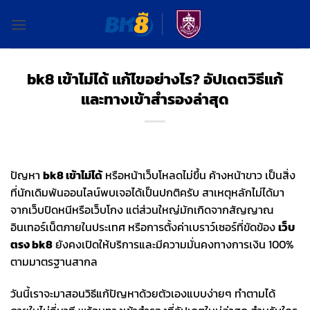
ข้าม
ไป
ยัง
เนื้อหา
bk8 เข้าไม่ได้ แก้ไขอย่างไร? อัปเดตวิธีแก้
และทางเข้าสำรองล่าสุด
ปัญหา
bk8 เข้าไม่ได้
หรือหน้าเว็บโหลดไม่ขึ้น ค้างหน้าขาว เป็นสิ่ง
ที่นักเดิมพันออนไลน์พบเจอได้เป็นปกติครับ สาเหตุหลักไม่ได้มา
จากเว็บปิดหนีหรือเว็บโกง แต่ส่วนใหญ่มักเกิดจากสัญญาณ
อินเทอร์เน็ตภายในประเทศ หรือการตั้งค่าเบราว์เซอร์ที่ขัดข้อง
เว็บ
ตรง bk8
ยังคงเปิดให้บริการและมีความมั่นคงทางการเงิน 100%
ตามมาตรฐานสากล
วันนี้เราจะมาสอนวิธีแก้ปัญหาด้วยตัวเองแบบง่ายๆ ทำตามได้