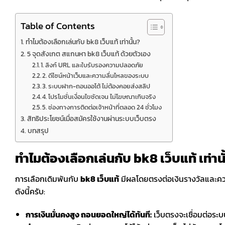
Table of Contents
ทำไมต้องเลือกเล่นกับ bk8 เว็บแท้ เท่านั้น?
5 จุดสังเกต สแกนหา bk8 เว็บแท้ ด้วยตัวเอง
1. ลิงก์ URL และใบรับรองความปลอดภัย
2. ดีไซน์หน้าเว็บและความลื่นไหลของระบบ
3. ระบบฝาก-ถอนออโต้ ไม่ต้องคอยส่งสลิป
4. โปรโมชั่นเงื่อนไขชัดเจน ไม่โฆษณาเกินจริง
5. ช่องทางการติดต่อเจ้าหน้าที่ตลอด 24 ชั่วโมง
สิทธิประโยชน์เมื่อสมัครใช้งานผ่านระบบเว็บตรง
บทสรุป
ทำไมต้องเลือกเล่นกับ bk8 เว็บแท้ เท่านั
การเลือกเดิมพันกับ
bk8 เว็บแท้
มีผลโดยตรงต่อเงินรางวัลและควา
ดังนี้ครับ:
การเงินมั่นคงสูง ถอนยอดใหญ่ได้ทันที:
เว็บตรงจะเชื่อมต่อระ