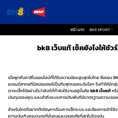
ข้าม
ไป
ยัง
เนื้อหา
หน้าแรก
BK8 SPORT
bk8 เว็บแท้ เช็คยังไงให้ชั
เมื่อพูดถึงคาสิโนออนไลน์ที่ได้รับความนิยมสูงสุดในไทย ชื่อขอ
แบรนด์สากลที่มีสปอนเซอร์เป็นทีมฟุตบอลระดับโลก จึงทำให้มีกลุ
เราจะเช็กได้อย่างไรว่าลิงก์ที่กำลังใช้งานอยู่นั้นคือ
bk8 เว็บแท้
หรือ
เงินทุนของคุณ และเข้าถึงระบบการเดิมพันที่มีมาตรฐานความปลอ
สำหรับใครที่อยากตัดปัญหาเรื่องการเช็กระบบ และต้องการเข้าใช้
ความบันเทิงครบวงจรที่มั่นคงและปลอดภัยที่สุดในปัจจุบัน