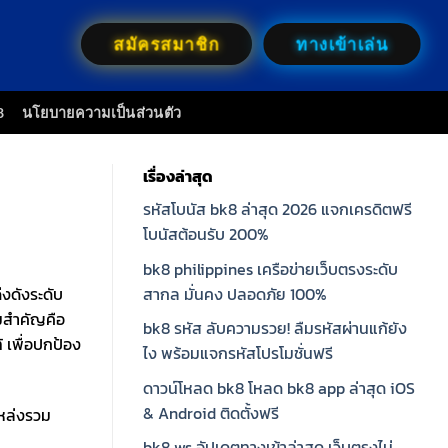
สมัครสมาชิก
ทางเข้าเล่น
8
นโยบายความเป็นส่วนตัว
เรื่องล่าสุด
รหัสโบนัส bk8 ล่าสุด 2026 แจกเครดิตฟรี
โบนัสต้อนรับ 200%
bk8 philippines เครือข่ายเว็บตรงระดับ
สากล มั่นคง ปลอดภัย 100%
่งดังระดับ
ามสำคัญคือ
bk8 รหัส ลับความรวย! ลืมรหัสผ่านแก้ยัง
้ เพื่อปกป้อง
ไง พร้อมแจกรหัสโปรโมชั่นฟรี
ดาวน์โหลด bk8 โหลด bk8 app ล่าสุด iOS
& Android ติดตั้งฟรี
ล่งรวม
bk8 ws อัปเดตทางเข้าล่าสุด เว็บตรงไม่