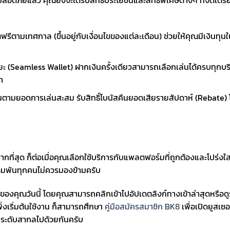
ตฟรีตามเทศกาล (ขึ้นอยู่กับเงื่อนไขของแต่ละเดือน) ช่วยให้คุณมีเงินทุน
ิยะ (Seamless Wallet) ฝากเงินครั้งเดียวสามารถเลือกเล่นได้ครบทุกบร
า
ขึ้นตามยอดการเล่นสะสม รับสิทธิ์โบนัสคืนยอดเสียรายสัปดาห์ (Rebate) 
ี่สุด ก็ต่อเมื่อคุณเลือกใช้บริการกับแพลตฟอร์มที่ถูกต้องและโปร่งใ
เดิมพันทุกคนไม่ควรมองข้ามครับ
องคุณวันนี้ โดยคุณสามารถคลิกเข้าไปอัปเดตลิงก์ทางเข้าล่าสุดหรือด
พิ่งเริ่มต้นใช้งาน ก็สามารถศึกษา
คู่มือสมัครสมาชิก BK8
เพื่อเปิดยูสเซอ
นระดับสากลไปด้วยกันครับ