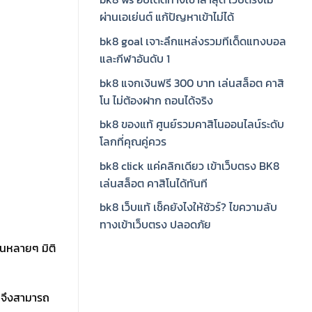
ผ่านเอเย่นต์ แก้ปัญหาเข้าไม่ได้
bk8 goal เจาะลึกแหล่งรวมทีเด็ดแทงบอล
และกีฬาอันดับ 1
bk8 แจกเงินฟรี 300 บาท เล่นสล็อต คาสิ
โน ไม่ต้องฝาก ถอนได้จริง
bk8 ของแท้ ศูนย์รวมคาสิโนออนไลน์ระดับ
โลกที่คุณคู่ควร
bk8 click แค่คลิกเดียว เข้าเว็บตรง BK8
เล่นสล็อต คาสิโนได้ทันที
bk8 เว็บแท้ เช็คยังไงให้ชัวร์? ไขความลับ
ทางเข้าเว็บตรง ปลอดภัย
ในหลายๆ มิติ
ิกจึงสามารถ