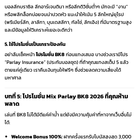
บอลลีกบราซิล ลีกอาร์เจนตินา หรือลีกดิวิชั่นต่ำๆ มักจะมี “งาน”
หรือพลิกล็อกบ่อยจนน่าปวดหัว แนะนำให้เน้น 5 ลีกใหญ่ยุโรป
(พรีเมียร์ลีก, ลาลีกา, บุนเดสลีกา, กัลโช่, ลีกเอิง) ที่มีมาตรฐานสูง
และมีข้อมูลให้วิเคราะห์เยอะจะดีกว่า
5. ใช้โปรโมชั่นเป็นเกราะป้องกัน
อย่าลืมเช็คหน้า
โปรโมชั่น BK8
ก่อนแทงเสมอ บางช่วงเรามีโปร
“Parlay Insurance” (ประกันบอลชุด) ที่ถ้าคุณแทงสเต็ป 5 แล้ว
ตายแค่คู่เดียว เราคืนเงินทุนให้ฟรีๆ ซึ่งช่วยลดความเสี่ยงได้
มหาศาล
บทที่ 5: โปรโมชั่น Mix Parlay BK8 2026 ที่คุณห้าม
พลาด
เล่นที่ BK8 ไม่ได้มีดีแค่ค่าน้ำ แต่ยังมีความคุ้มค่าที่หาจากเว็บอื่นไม่
ได้:
Welcome Bonus 100%:
ฝากครั้งแรกรับโบนัสสูงสุด 3,000