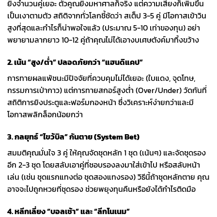
ยิ่งจำนวนคู่เยอะ ตัวคูณยิ่งมหาศาลก็จริง แต่ความเสี่ยงก็เพิ่มขึ้น
เป็นเงาตามตัว สถิติจากทั่วโลกชี้ชัดว่า สเต็ป 3-5 คู่ มีโอกาสเข้าวิน
สูงที่สุดและกำไรก็น่าพอใจแล้ว (ประมาณ 5-10 เท่าของทุน) อย่า
พยายามลากยาว 10-12 คู่ถ้าคุณไม่ได้เอางบเศษตังค์มาทิ้งขว้าง
2. เน้น “สูง/ต่ำ” ปลอดภัยกว่า “แฮนดิแคป”
การทายผลแพ้ชนะมีปัจจัยที่ควบคุมไม่ได้เยอะ (ใบแดง, จุดโทษ,
กรรมการเป่ากาว) แต่การทายสกอร์สูงต่ำ (Over/Under) วัดกันที่
สถิติการยิงประตูและฟอร์มกองหน้า ซึ่งวิเคราะห์ง่ายกว่าและมี
โอกาสพลิกล็อกน้อยกว่า
3. กลยุทธ์ “ไขว้บิล” กันตาย (System Bet)
สมมติคุณมั่นใจ 3 คู่ ให้คุณจัดชุดหลัก 1 ชุด (เน้นๆ) และจัดชุดรอง
อีก 2-3 ชุด โดยสลับเอาคู่ที่ชอบรองลงมาใส่เข้าไป หรือสลับหน้า
เล่น (เช่น ชุดแรกแทงต่อ ชุดสองแทงรอง) วิธีนี้ถ้าชุดหลักตาย คุณ
อาจจะไปถูกหวยที่ชุดรอง ช่วยพยุงทุนคืนหรือยังได้กำไรติดมือ
4. หลีกเลี่ยง “บอลเช้า” และ “ลีกโนเนม”