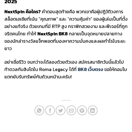
2025
NextSpin คือใคร?
คำตอบสุดท้ายคือ พวกเขาคือผู้ปฏิวัติวงการ
สล็อตเอเชียที่เน้น “คุณภาพ” และ “ความคุ้มค่า” ของผู้เล่นเป็นที่ตั้ง
อย่างแท้จริง ด้วยเกมที่มี RTP สูง กราฟิกสวยงาม และฟีเจอร์ที่ถูก
จริตคนไทย ทำให้
NextSpin BK8
กลายเป็นจุดหมายปลายทาง
ของนักล่ารางวัลแจ็กพอตที่มองหาความมั่นคงและผลกำไรในระยะ
ยาว
อย่าเชื่อรีวิว จนกว่าจะได้ลองด้วยตัวเอง สมัครสมาชิกวันนี้แล้วไป
ท้าดวลกับสิงโตใน Roma Legacy ได้ที่
BK8 เว็บตรง
ขอให้คอมโบ
แตกยับรับทรัพย์กันถ้วนหน้านะครับ!