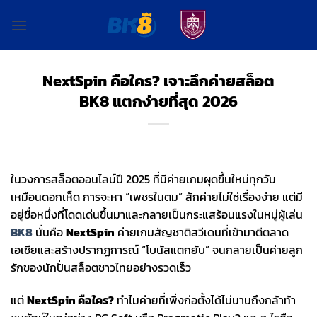
ข้าม
ไป
ยัง
เนื้อหา
NextSpin คือใคร? เจาะลึกค่ายสล็อต
BK8 แตกง่ายที่สุด 2026
ในวงการสล็อตออนไลน์ปี 2025 ที่มีค่ายเกมผุดขึ้นใหม่ทุกวัน
เหมือนดอกเห็ด การจะหา “เพชรในตม” สักค่ายไม่ใช่เรื่องง่าย แต่มี
อยู่ชื่อหนึ่งที่โดดเด่นขึ้นมาและกลายเป็นกระแสร้อนแรงในหมู่ผู้เล่น
BK8
นั่นคือ
NextSpin
ค่ายเกมสัญชาติสวีเดนที่เข้ามาตีตลาด
เอเชียและสร้างปรากฏการณ์ “โบนัสแตกยับ” จนกลายเป็นค่ายลูก
รักของนักปั่นสล็อตชาวไทยอย่างรวดเร็ว
แต่
NextSpin คือใคร?
ทำไมค่ายที่เพิ่งก่อตั้งได้ไม่นานถึงกล้าท้า