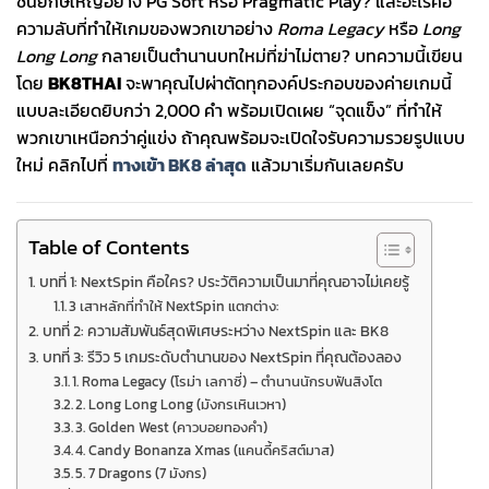
ชนยักษ์ใหญ่อย่าง PG Soft หรือ Pragmatic Play? และอะไรคือ
ความลับที่ทำให้เกมของพวกเขาอย่าง
Roma Legacy
หรือ
Long
Long Long
กลายเป็นตำนานบทใหม่ที่ฆ่าไม่ตาย? บทความนี้เขียน
โดย
BK8THAI
จะพาคุณไปผ่าตัดทุกองค์ประกอบของค่ายเกมนี้
แบบละเอียดยิบกว่า 2,000 คำ พร้อมเปิดเผย “จุดแข็ง” ที่ทำให้
พวกเขาเหนือกว่าคู่แข่ง ถ้าคุณพร้อมจะเปิดใจรับความรวยรูปแบบ
ใหม่ คลิกไปที่
ทางเข้า BK8 ล่าสุด
แล้วมาเริ่มกันเลยครับ
Table of Contents
บทที่ 1: NextSpin คือใคร? ประวัติความเป็นมาที่คุณอาจไม่เคยรู้
3 เสาหลักที่ทำให้ NextSpin แตกต่าง:
บทที่ 2: ความสัมพันธ์สุดพิเศษระหว่าง NextSpin และ BK8
บทที่ 3: รีวิว 5 เกมระดับตำนานของ NextSpin ที่คุณต้องลอง
1. Roma Legacy (โรม่า เลกาซี่) – ตำนานนักรบฟันสิงโต
2. Long Long Long (มังกรเหินเวหา)
3. Golden West (คาวบอยทองคำ)
4. Candy Bonanza Xmas (แคนดี้คริสต์มาส)
5. 7 Dragons (7 มังกร)