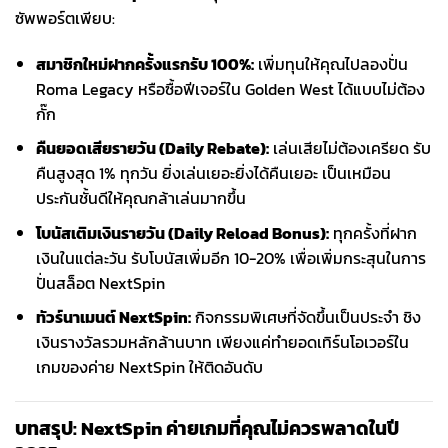
ซัพพอร์ตเพียบ:
สมาชิกใหม่ฝากครั้งแรกรับ 100%:
เพิ่มทุนให้คุณไปลองปั่น
Roma Legacy หรือซื้อฟีเจอร์ใน Golden West ได้แบบไม่ต้อง
กั๊ก
คืนยอดเสียรายวัน (Daily Rebate):
เล่นเสียไม่ต้องเครียด รับ
คืนสูงสุด 1% ทุกวัน ยิ่งเล่นเยอะยิ่งได้คืนเยอะ เป็นเหมือน
ประกันชั้นดีให้คุณกล้าเล่นมากขึ้น
โบนัสเติมเงินรายวัน (Daily Reload Bonus):
ทุกครั้งที่ฝาก
เงินในแต่ละวัน รับโบนัสเพิ่มอีก 10-20% เพื่อเพิ่มกระสุนในการ
ปั่นสล็อต NextSpin
ทัวร์นาเมนต์ NextSpin:
กิจกรรมพิเศษที่จัดขึ้นเป็นประจำ ชิง
เงินรางวัลรวมหลักล้านบาท เพียงแค่ทำยอดเทิร์นโอเวอร์ใน
เกมของค่าย NextSpin ให้ติดอันดับ
บทสรุป: NextSpin ค่ายเกมที่คุณไม่ควรพลาดในปี