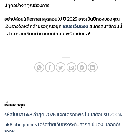
มีทุกอย่างที่คุณต้องการ
อย่าปล่อยให้โอกาสหลุดลอยไป ปี 2025 อาจเป็นปีทองของคุณ
เงินรางวัลหลักล้านรอคุณอยู่ที่
BK8 เว็บตรง
สมัครสมาชิกวันนี้
แล้วมาร่วมเขียนตำนานบทใหม่ไปพร้อมกับเรา!
เรื่องล่าสุด
รหัสโบนัส bk8 ล่าสุด 2026 แจกเครดิตฟรี โบนัสต้อนรับ 200%
bk8 philippines เครือข่ายเว็บตรงระดับสากล มั่นคง ปลอดภัย
100%