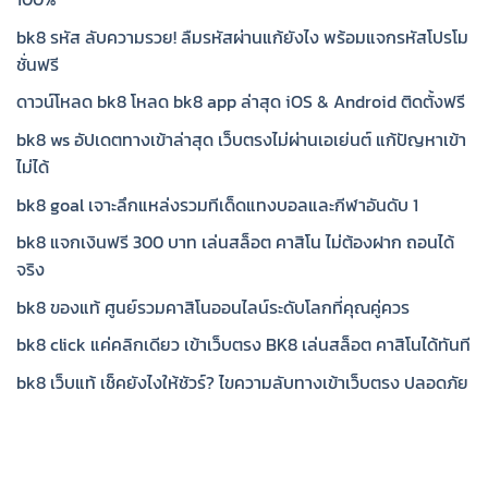
bk8 รหัส ลับความรวย! ลืมรหัสผ่านแก้ยังไง พร้อมแจกรหัสโปรโม
ชั่นฟรี
ดาวน์โหลด bk8 โหลด bk8 app ล่าสุด iOS & Android ติดตั้งฟรี
bk8 ws อัปเดตทางเข้าล่าสุด เว็บตรงไม่ผ่านเอเย่นต์ แก้ปัญหาเข้า
ไม่ได้
bk8 goal เจาะลึกแหล่งรวมทีเด็ดแทงบอลและกีฬาอันดับ 1
bk8 แจกเงินฟรี 300 บาท เล่นสล็อต คาสิโน ไม่ต้องฝาก ถอนได้
จริง
bk8 ของแท้ ศูนย์รวมคาสิโนออนไลน์ระดับโลกที่คุณคู่ควร
bk8 click แค่คลิกเดียว เข้าเว็บตรง BK8 เล่นสล็อต คาสิโนได้ทันที
bk8 เว็บแท้ เช็คยังไงให้ชัวร์? ไขความลับทางเข้าเว็บตรง ปลอดภัย