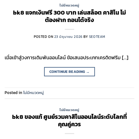
ไม่มีหมวดหมู่
bk8 แจกเงินฟรี 300 บาท เล่นสล็อต คาสิโน ไม่
ต้องฝาก ถอนได้จริง
POSTED ON
23 มิถุนายน 2026
BY
SEOTEAM
เมื่อเข้าสู่วงการเดิมพันออนไลน์ ข้อเสนอประเภทเครดิตฟรีม […]
CONTINUE READING
→
Posted in
ไม่มีหมวดหมู่
ไม่มีหมวดหมู่
bk8 ของแท้ ศูนย์รวมคาสิโนออนไลน์ระดับโลกที่
คุณคู่ควร