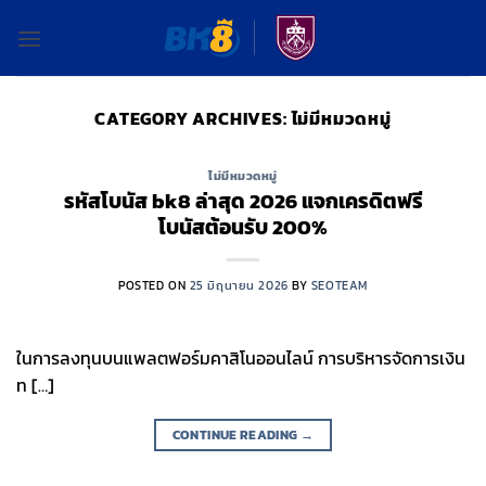
ข้าม
ไป
ยัง
เนื้อหา
CATEGORY ARCHIVES:
ไม่มีหมวดหมู่
ไม่มีหมวดหมู่
รหัสโบนัส bk8 ล่าสุด 2026 แจกเครดิตฟรี
โบนัสต้อนรับ 200%
POSTED ON
25 มิถุนายน 2026
BY
SEOTEAM
ในการลงทุนบนแพลตฟอร์มคาสิโนออนไลน์ การบริหารจัดการเงิน
ท […]
CONTINUE READING
→