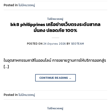
Posted in
ไม่มีหมวดหมู่
ไม่มีหมวดหมู่
bk8 philippines เครือข่ายเว็บตรงระดับสากล
มั่นคง ปลอดภัย 100%
POSTED ON
24 มิถุนายน 2026
BY
SEOTEAM
ในอุตสาหกรรมคาสิโนออนไลน์ การขยายฐานการให้บริการออกสู่ร
[…]
CONTINUE READING
→
Posted in
ไม่มีหมวดหมู่
ไม่มีหมวดหมู่