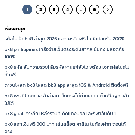
1
2
3
4
…
6
เรื่องล่าสุด
รหัสโบนัส bk8 ล่าสุด 2026 แจกเครดิตฟรี โบนัสต้อนรับ 200%
bk8 philippines เครือข่ายเว็บตรงระดับสากล มั่นคง ปลอดภัย
100%
bk8 รหัส ลับความรวย! ลืมรหัสผ่านแก้ยังไง พร้อมแจกรหัสโปรโม
ชั่นฟรี
ดาวน์โหลด bk8 โหลด bk8 app ล่าสุด iOS & Android ติดตั้งฟรี
bk8 ws อัปเดตทางเข้าล่าสุด เว็บตรงไม่ผ่านเอเย่นต์ แก้ปัญหาเข้า
ไม่ได้
bk8 goal เจาะลึกแหล่งรวมทีเด็ดแทงบอลและกีฬาอันดับ 1
bk8 แจกเงินฟรี 300 บาท เล่นสล็อต คาสิโน ไม่ต้องฝาก ถอนได้
จริง