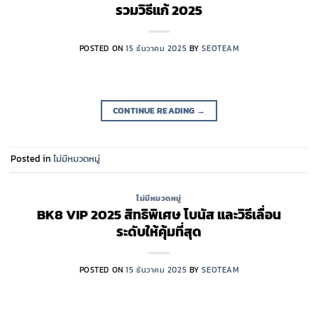
รวมวิธีแก้ 2025
POSTED ON
15 ธันวาคม 2025
BY
SEOTEAM
CONTINUE READING
→
Posted in
ไม่มีหมวดหมู่
ไม่มีหมวดหมู่
BK8 VIP 2025 สิทธิพิเศษ โบนัส และวิธีเลื่อน
ระดับให้คุ้มที่สุด
POSTED ON
15 ธันวาคม 2025
BY
SEOTEAM