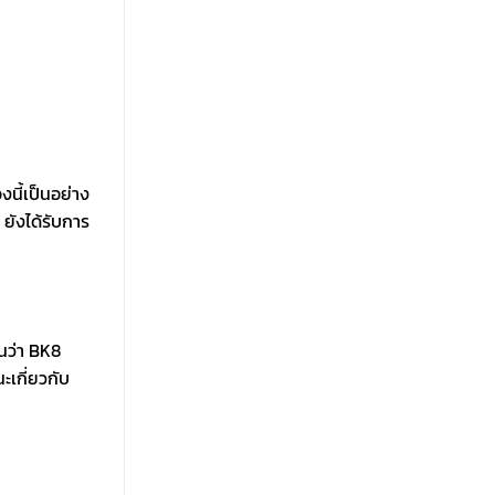
นี้เป็นอย่าง
ยังได้รับการ
็นว่า BK8
ะเกี่ยวกับ