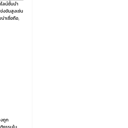
ไลน์ชั้นนำ
ข่งขันสูงเช่น
าเชื่อถือ,
างถูก
ุติธรรมใน