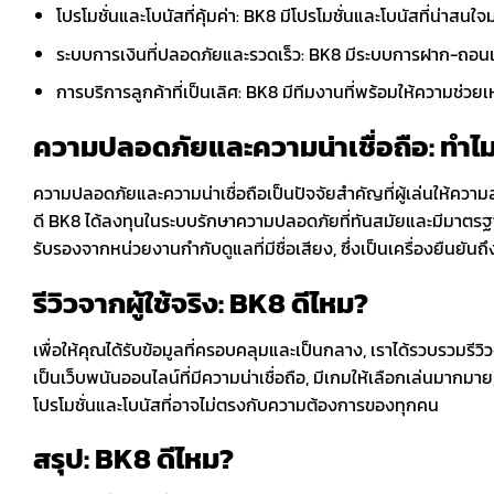
โปรโมชั่นและโบนัสที่คุ้มค่า: BK8 มีโปรโมชั่นและโบนัสที่น่าสน
ระบบการเงินที่ปลอดภัยและรวดเร็ว: BK8 มีระบบการฝาก-ถอนเ
การบริการลูกค้าที่เป็นเลิศ: BK8 มีทีมงานที่พร้อมให้ความช่วย
ความปลอดภัยและความน่าเชื่อถือ: ทำไม 
ความปลอดภัยและความน่าเชื่อถือเป็นปัจจัยสำคัญที่ผู้เล่นให้ความ
ดี BK8 ได้ลงทุนในระบบรักษาความปลอดภัยที่ทันสมัยและมีมาตรฐานส
รับรองจากหน่วยงานกำกับดูแลที่มีชื่อเสียง, ซึ่งเป็นเครื่องยืนยั
รีวิวจากผู้ใช้จริง: BK8 ดีไหม?
เพื่อให้คุณได้รับข้อมูลที่ครอบคลุมและเป็นกลาง, เราได้รวบรวมรีวิ
เป็นเว็บพนันออนไลน์ที่มีความน่าเชื่อถือ, มีเกมให้เลือกเล่นมากมาย
โปรโมชั่นและโบนัสที่อาจไม่ตรงกับความต้องการของทุกคน
สรุป: BK8 ดีไหม?