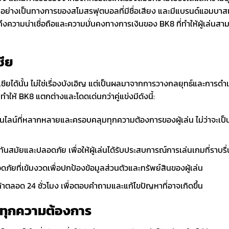
หลักอย่างเป็นทางการของสโมสรฟุตบอลที่มีชื่อเสียง และมีแบรนด์แอมบาสเ
ยันถึงความน่าเชื่อถือและความมั่นคงทางการเงินของ BK8 ที่ทำให้ผู้เล่นสา
ชีย
ียได้นั้น ไม่ใช่เรื่องบังเอิญ แต่เป็นผลมาจากการวางกลยุทธ์และการดำเน
ให้ BK8 แตกต่างและโดดเด่นกว่าคู่แข่งมีดังนี้:
ลน์ที่หลากหลายและครอบคลุมทุกความต้องการของผู้เล่น ไม่ว่าจะเป็
ันสมัยและปลอดภัย เพื่อให้ผู้เล่นได้รับประสบการณ์การเล่นเกมที่ราบรื่
ยที่เข้มงวดเพื่อปกป้องข้อมูลส่วนตัวและทรัพย์สินของผู้เล่น
ค้าตลอด 24 ชั่วโมง เพื่อตอบคำถามและแก้ไขปัญหาที่อาจเกิดขึ้น
นทุกความต้องการ